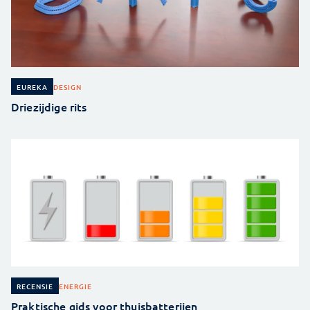
DESIGN
EUREKA
Driezijdige rits
ENERGIE
RECENSIE
Praktische gids voor thuisbatterijen