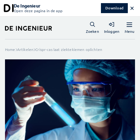
De Ingenieur
✕
Download
Open deze pagina in de app
Menu
Zoeken
Inloggen
Home
Artikelen
Crispr-cas laat ziektekiemen oplichten