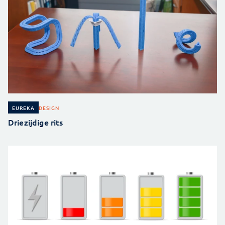
DESIGN
EUREKA
Driezijdige rits