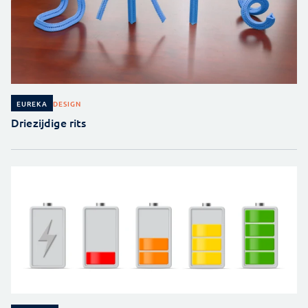
DESIGN
EUREKA
Driezijdige rits