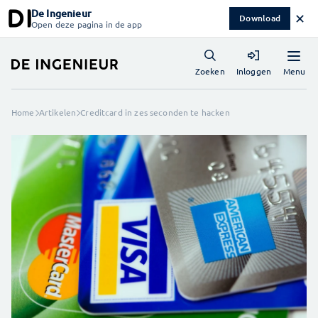
De Ingenieur
✕
Download
Open deze pagina in de app
Menu
Zoeken
Inloggen
Home
Artikelen
Creditcard in zes seconden te hacken