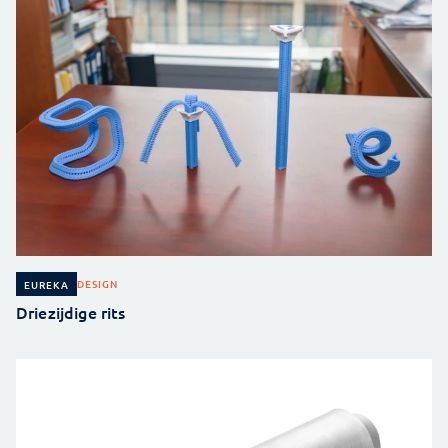
DESIGN
EUREKA
Driezijdige rits