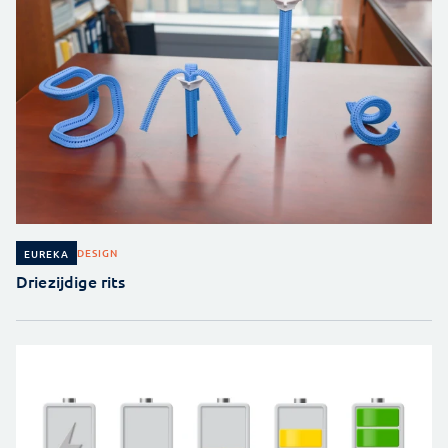
DESIGN
EUREKA
Driezijdige rits