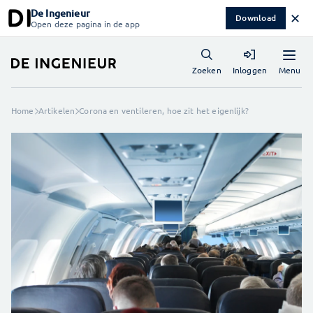
De Ingenieur
✕
Download
Open deze pagina in de app
Menu
Zoeken
Inloggen
Home
Artikelen
Corona en ventileren, hoe zit het eigenlijk?