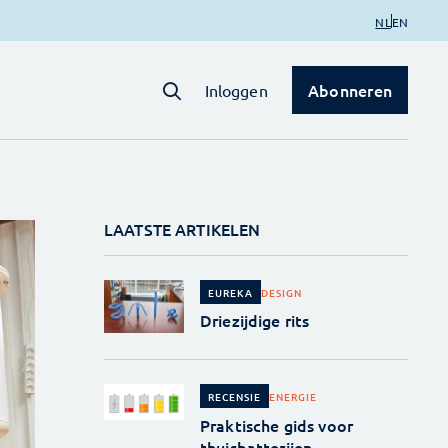
NL
EN
Abonneren
Inloggen
LAATSTE ARTIKELEN
DESIGN
EUREKA
Driezijdige rits
ENERGIE
RECENSIE
Praktische gids voor
thuisbatterijen