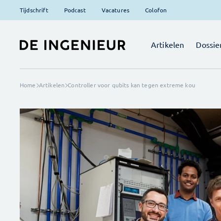
Tijdschrift
Podcast
Vacatures
Colofon
Artikelen
Dossie
Home
Artikelen
Controller voor qubits kan tegen extreme kou