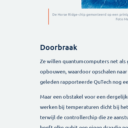
De Horse Ridge-chip gemonteerd op een printpl
Foto Ma
Doorbraak
Ze willen quantumcomputers net als
opbouwen, waardoor opschalen naar 
geleden rapporteerde QuTech nog e
Maar een obstakel voor een dergelij
werken bij temperaturen dicht bij het
terwijl de controllerchip die ze aans
heeft elke qubit een eigen draadje n