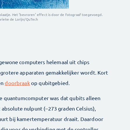
aatje. Het ‘bevroren’ effect is door de fotograaf toegevoegd.
rieke de Lorijn/QuTech
 gewone computers helemaal uit chips
grotere apparaten gemakkelijker wordt. Kort
en
doorbraak
op qubitgebied.
ke quantumcomputer was dat qubits alleen
 absolute nulpunt (–273 graden Celsius),
tuurt bij kamertemperatuur draait. Daardoor
odig voor de verbinding met de controller.