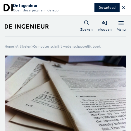
De Ingenieur
✕
Download
Open deze pagina in de app
Menu
Zoeken
Inloggen
Home
Artikelen
Computer schrijft wetenschappelijk boek