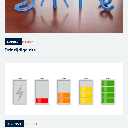
DESIGN
EUREKA
Driezijdige rits
ENERGIE
RECENSIE