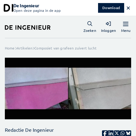
De Ingenieur
✕
Download
Open deze pagina in de app
Menu
Zoeken
Inloggen
Home
Artikelen
Composiet van grafeen zuivert lucht
Redactie De Ingenieur