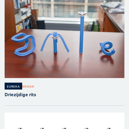
DESIGN
EUREKA
Driezijdige rits