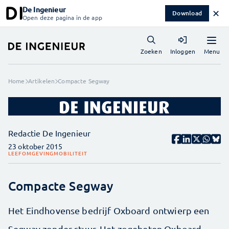
De Ingenieur
✕
Download
Open deze pagina in de app
Menu
Zoeken
Inloggen
Home
Artikelen
Compacte Segway
Redactie De Ingenieur
23 oktober 2015
LEEFOMGEVING
MOBILITEIT
Compacte Segway
Het Eindhovense bedrijf Oxboard ontwierp een
Segway zonder stuur. Het zogeheten Oxboard,