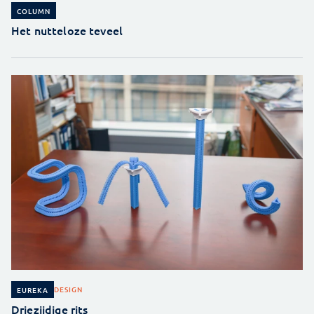
COLUMN
Het nutteloze teveel
DESIGN
EUREKA
Driezijdige rits