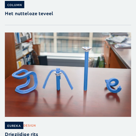
COLUMN
Het nutteloze teveel
DESIGN
EUREKA
Driezijdige rits