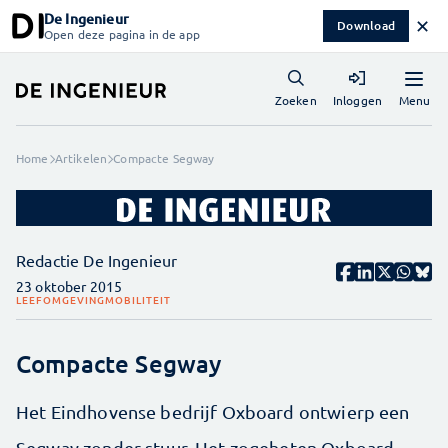
De Ingenieur
✕
Download
Open deze pagina in de app
Menu
Zoeken
Inloggen
Home
Artikelen
Compacte Segway
Redactie De Ingenieur
23 oktober 2015
LEEFOMGEVING
MOBILITEIT
Compacte Segway
Het Eindhovense bedrijf Oxboard ontwierp een
Segway zonder stuur. Het zogeheten Oxboard,