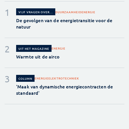
DUURZAAMHEID
ENERGIE
VIJF VRAGEN OVER...
De gevolgen van de energietransitie voor de
natuur
ENERGIE
UIT HET MAGAZINE
Warmte uit de airco
ENERGIE
ELEKTROTECHNIEK
COLUMN
'Maak van dynamische energiecontracten de
standaard'