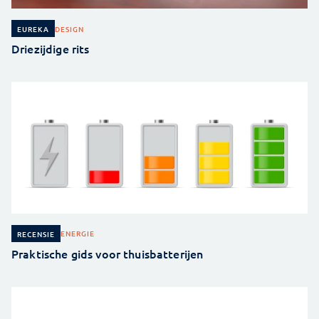
DESIGN
EUREKA
Driezijdige rits
ENERGIE
RECENSIE
Praktische gids voor thuisbatterijen