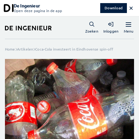
De Ingenieur
✕
Download
Open deze pagina in de app
Menu
Zoeken
Inloggen
Home
Artikelen
Coca-Cola investeert in Eindhovense spin-off