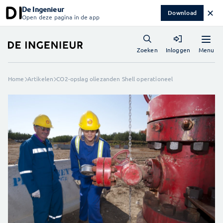
De Ingenieur
✕
Download
Open deze pagina in de app
Menu
Zoeken
Inloggen
Home
Artikelen
CO2-opslag oliezanden Shell operationeel