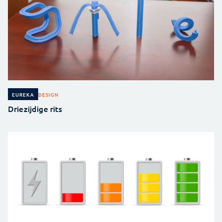
DESIGN
EUREKA
Driezijdige rits