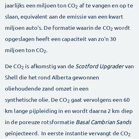
jaarlijks een miljoen ton CO
af te vangen en op te
2
slaan, equivalent aan de emissie van een kwart
miljoen auto’s. De formatie waarin de CO
wordt
2
opgeslagen heeft een capaciteit van zo’n 30
miljoen ton CO
.
2
De CO
is afkomstig van de
Scotford Upgrader
van
2
Shell die het rond Alberta gewonnen
oliehoudende zand omzet in een
synthetische olie. De CO
gaat vervolgens een 60
2
km lange pijpleiding in en wordt daarna 2 km diep
in de poreuze rotsformatie
Basal Cambrian Sands
geïnjecteerd. In eerste instantie vervangt de CO
2