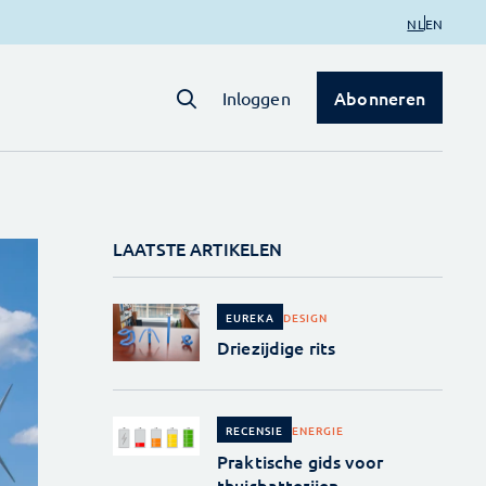
NL
EN
Abonneren
Inloggen
LAATSTE ARTIKELEN
DESIGN
EUREKA
Driezijdige rits
ENERGIE
RECENSIE
Praktische gids voor
thuisbatterijen