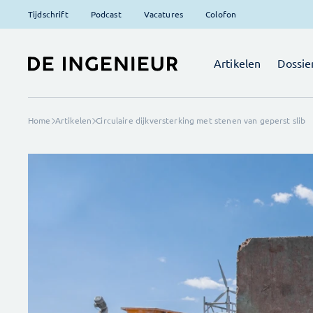
Tijdschrift
Podcast
Vacatures
Colofon
Artikelen
Dossie
Home
Artikelen
Circulaire dijkversterking met stenen van geperst slib