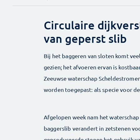
Circulaire dijkver
van geperst slib
Bij het baggeren van sloten komt veel
gezien; het afvoeren ervan is kostbaa
Zeeuwse waterschap Scheldestromen n
worden toegepast: als specie voor de
Afgelopen week nam het waterschap e
baggerslib verandert in zetstenen voo
geproduceerde stenen het gebruik v