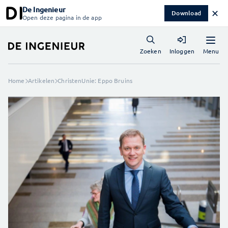
De Ingenieur
✕
Download
Open deze pagina in de app
Menu
Zoeken
Inloggen
Home
Artikelen
ChristenUnie: Eppo Bruins