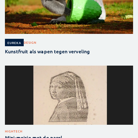
DESIGN
EUREKA
Kunstfruit als wapen tegen verveling
HIGHTECH
Mini-meisje met de parel