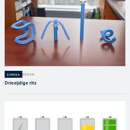
DESIGN
EUREKA
Driezijdige rits