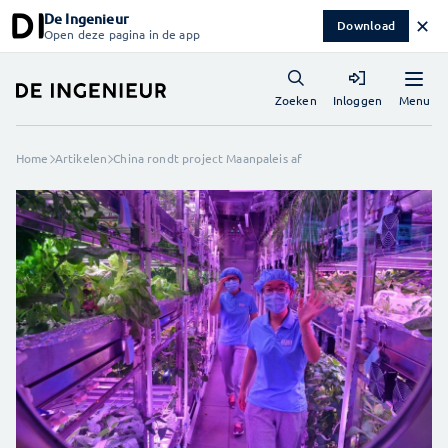
De Ingenieur
✕
Download
Open deze pagina in de app
Menu
Zoeken
Inloggen
Home
Artikelen
China rondt project Maanpaleis af