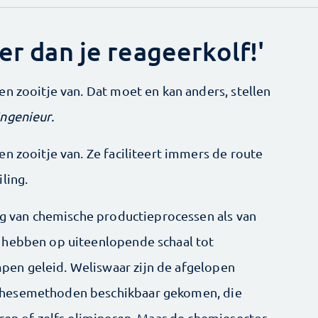
er dan je reageerkolf!'
n zooitje van. Dat moet en kan anders, stellen
Ingenieur.
n zooitje van. Ze faciliteert immers de route
ling.
tig van chemische productieprocessen als van
 hebben op uiteenlopende schaal tot
en geleid. Weliswaar zijn de afgelopen
hese­methoden beschikbaar gekomen, die
eren of zelfs elimineren. Maar de chemiesector