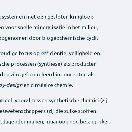
ng­systemen met een gesloten kringloop
voor snelle mineralisatie in het milieu,
opgenomen door biogeochemische cycli.
udige focus op efficiëntie, veiligheid en
mische processen (synthese) als producten
den zijn geformuleerd in concepten als
by-­design
en circulaire chemie.
ntieel, vooral tussen synthetische chemici (zij
eu­wetenschappers (zij die zulke stoffen
uitdagender maken, maar ook nóg ­belangrijker.