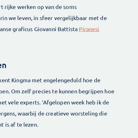
rt rijke werken op van de soms
in we leven, in sfeer vergelijkbaar met de
anse graficus Giovanni Battista
Piranesi
en
ekent Kingma met engelen­geduld hoe de
pen. Om zelf precies te kunnen begrijpen hoe
 met vele experts. ‘Afgelopen week heb ik de
rgens, waarbij de creatieve worsteling die
 is af te lezen.