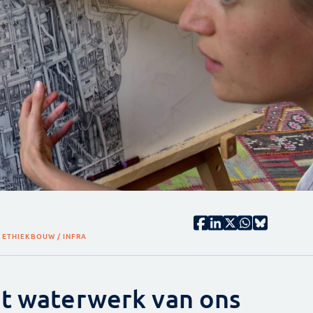
/ ETHIEK
BOUW / INFRA
et waterwerk van ons