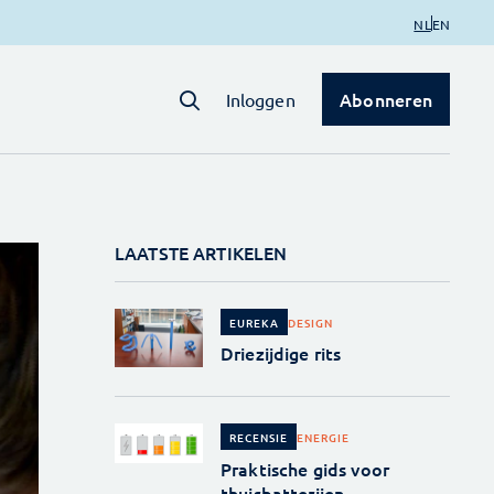
NL
EN
Abonneren
Inloggen
LAATSTE ARTIKELEN
DESIGN
EUREKA
Driezijdige rits
ENERGIE
RECENSIE
Praktische gids voor
thuisbatterijen