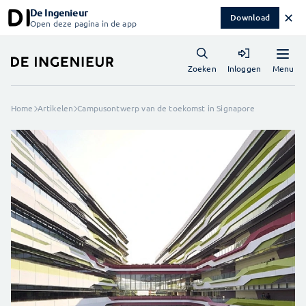
De Ingenieur
✕
Download
Open deze pagina in de app
Menu
Zoeken
Inloggen
Home
Artikelen
Campusontwerp van de toekomst in Signapore