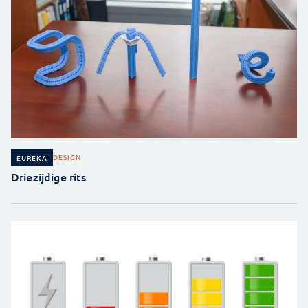
DESIGN
EUREKA
Driezijdige rits