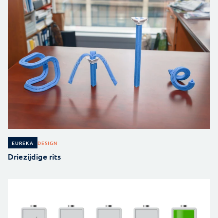
DESIGN
EUREKA
Driezijdige rits