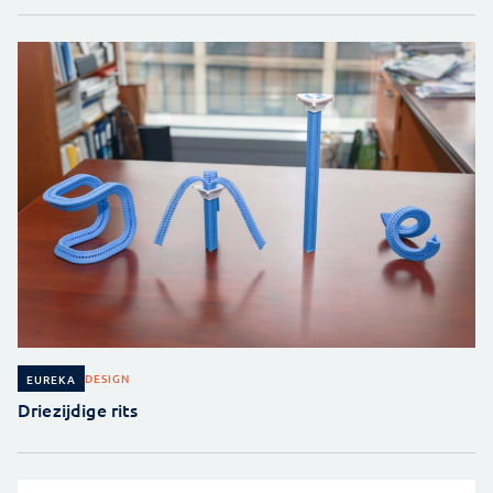
DESIGN
EUREKA
Driezijdige rits