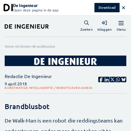
De Ingenieur
✕
Download
Open deze pagina in de app
Menu
Zoeken
Inloggen
Home
Artikelen
Brandblusbot
Redactie De Ingenieur
9 april 2018
KUNSTMATIGE INTELLIGENTIE / ROBOTICA
VEILIGHEID
Brandblusbot
De Walk-Man is een robot die reddingsteams kan
ondersteunen, onder meer door taken uit te