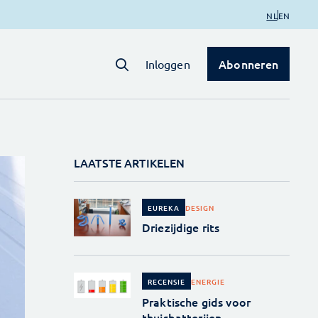
NL
EN
Abonneren
Inloggen
LAATSTE ARTIKELEN
DESIGN
EUREKA
Driezijdige rits
ENERGIE
RECENSIE
Praktische gids voor
thuisbatterijen