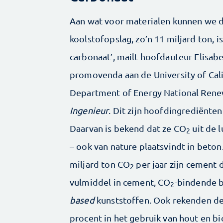
Aan wat voor materialen kunnen we d
koolstofopslag, zo’n 11 miljard ton, 
carbonaat’, mailt hoofdauteur Elisabe
promovenda aan de University of Calif
Department of Energy National Rene
Ingenieur
. Dit zijn hoofdingrediënten
Daarvan is bekend dat ze CO
uit de 
2
– ook van nature plaatsvindt in beton
miljard ton CO
per jaar zijn cement 
2
vulmiddel in cement, CO
-bindende b
2
based
kunststoffen. Ook rekenden d
procent in het gebruik van hout en bio-