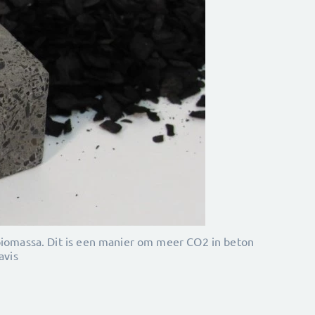
biomassa. Dit is een manier om meer CO2 in beton
avis