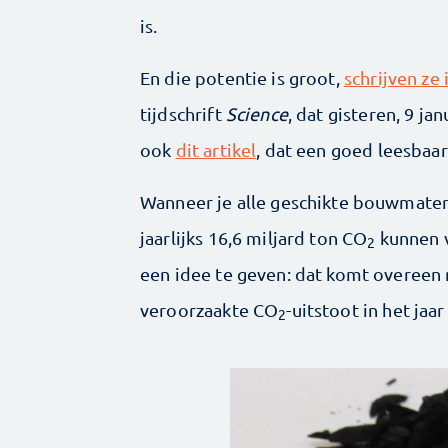
is.
En die potentie is groot,
schrijven ze 
tijdschrift
Science
, dat gisteren, 9 ja
ook
dit artikel
, dat een goed leesbaa
Wanneer je alle geschikte bouwmater
jaarlijks 16,6 miljard ton CO
kunnen v
2
een idee te geven: dat komt overeen 
veroorzaakte CO
-uitstoot in het jaa
2