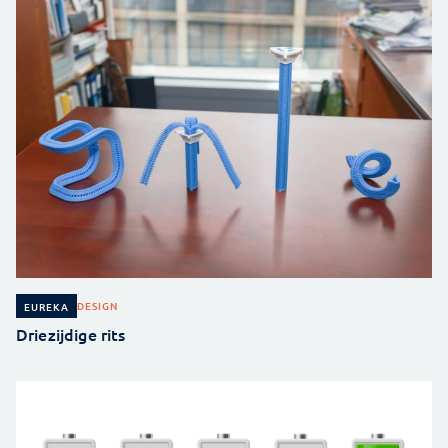
DESIGN
EUREKA
Driezijdige rits