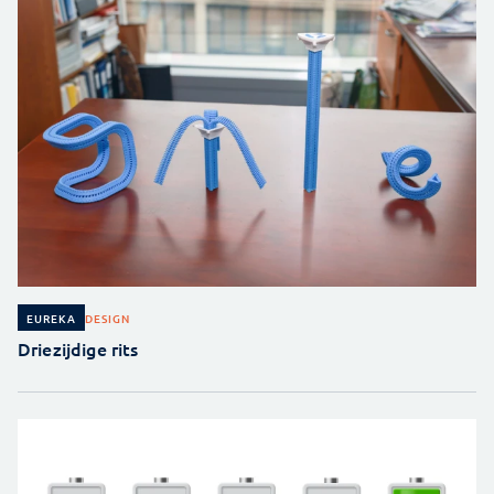
DESIGN
EUREKA
Driezijdige rits