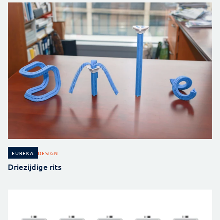
DESIGN
EUREKA
Driezijdige rits