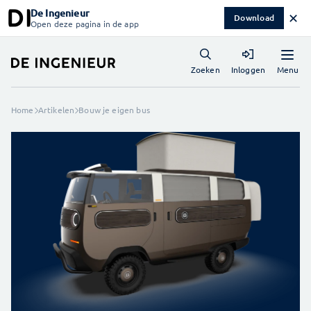
De Ingenieur
✕
Download
Open deze pagina in de app
Menu
Zoeken
Inloggen
Home
Artikelen
Bouw je eigen bus