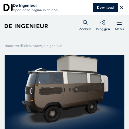
De Ingenieur
✕
Download
Open deze pagina in de app
Menu
Zoeken
Inloggen
Home
Artikelen
Bouw je eigen bus