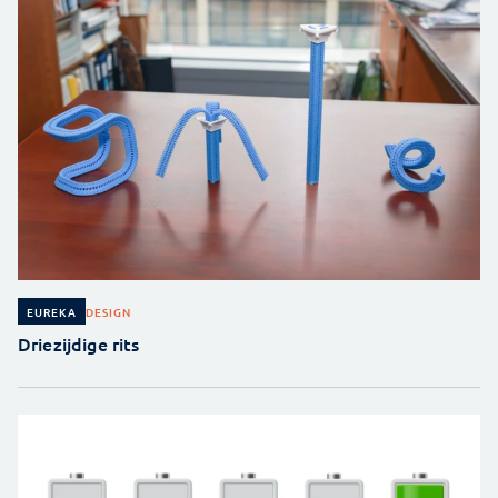
DESIGN
EUREKA
Driezijdige rits