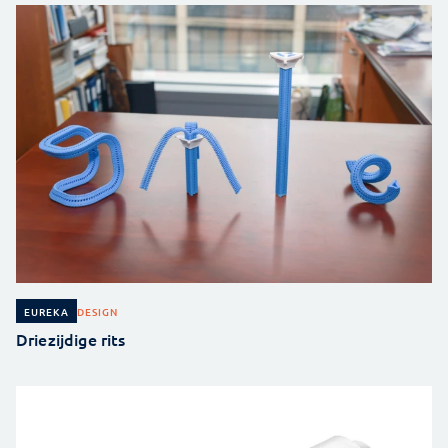
DESIGN
EUREKA
Driezijdige rits