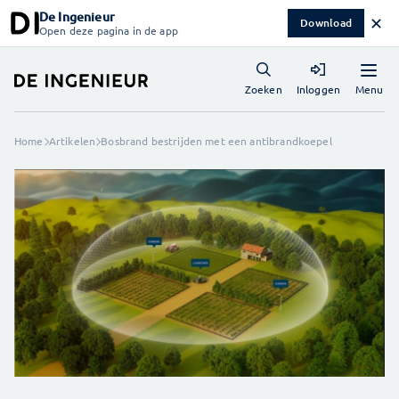
De Ingenieur
✕
Download
Open deze pagina in de app
Menu
Zoeken
Inloggen
Home
Artikelen
Bosbrand bestrijden met een antibrandkoepel