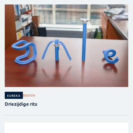
DESIGN
EUREKA
Driezijdige rits