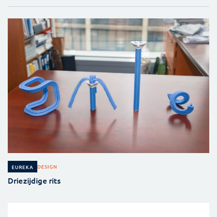
DESIGN
EUREKA
Driezijdige rits