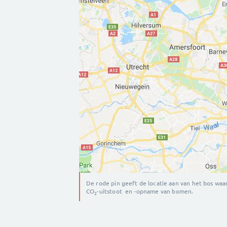
De rode pin geeft de locatie aan van het bos wa
CO
-uitstoot en -opname van bomen.
2