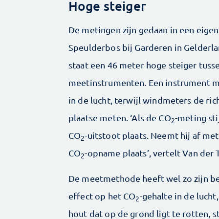
Hoge steiger
De metingen zijn gedaan in een eigen
Speulderbos bij Garderen in Gelderla
staat een 46 meter hoge steiger tus
meetinstrumenten. Een instrument m
in de lucht, terwijl windmeters de ri
plaatse meten. ‘Als de CO
-meting sti
2
CO
-uitstoot plaats. Neemt hij af m
2
CO
-opname plaats’, vertelt Van der T
2
De meetmethode heeft wel zo zijn b
effect op het CO
-gehalte in de luch
2
hout dat op de grond ligt te rotten, 