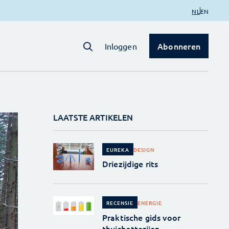
NL
EN
Abonneren
Inloggen
LAATSTE ARTIKELEN
DESIGN
EUREKA
Driezijdige rits
ENERGIE
RECENSIE
Praktische gids voor
thuisbatterijen