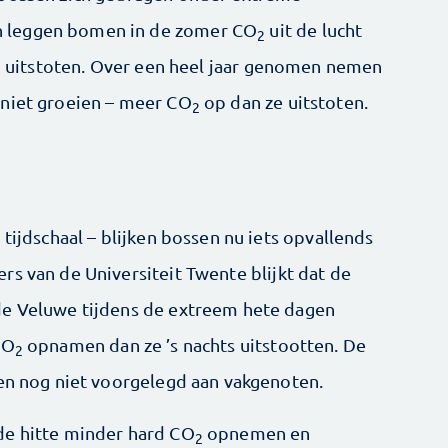
 leggen bomen in de zomer CO
uit de lucht
2
uitstoten. Over een heel jaar genomen nemen
2
 niet groeien – meer CO
op dan ze uitstoten.
2
 tijdschaal – blijken bossen nu iets opvallends
rs van de Universiteit Twente blijkt dat de
de Veluwe tijdens de extreem hete dagen
CO
opnamen dan ze ’s nachts uitstootten. De
2
 en nog niet voorgelegd aan vakgenoten.
de hitte minder hard CO
opnemen en
2