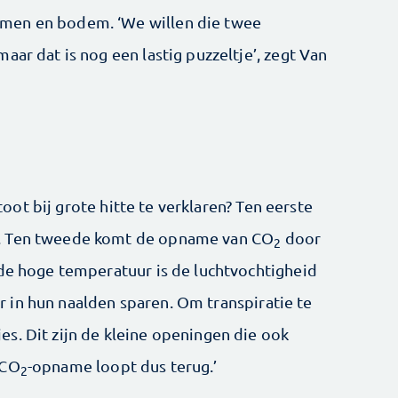
men en bodem. ‘We willen die twee
aar dat is nog een lastig puzzeltje’, zegt Van
toot bij grote hitte te verklaren? Ten eerste
e. Ten tweede komt de opname van CO
door
2
 de hoge temperatuur is de luchtvochtigheid
 in hun naalden sparen. Om transpiratie te
s. Dit zijn de kleine openingen die ook
 CO
-opname loopt dus terug.’
2