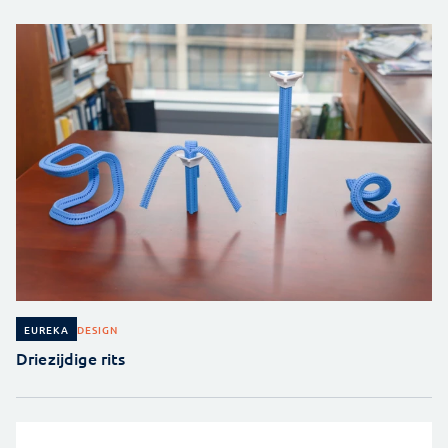
DESIGN
EUREKA
Driezijdige rits