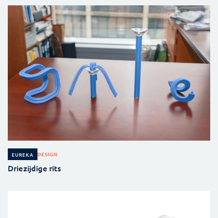
DESIGN
EUREKA
Driezijdige rits