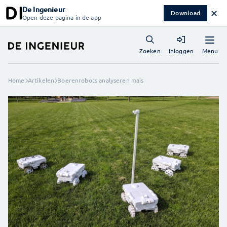
De Ingenieur
✕
Download
Open deze pagina in de app
Menu
Zoeken
Inloggen
Home
Artikelen
Boerenrobots analyseren mais