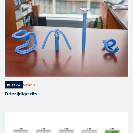
DESIGN
EUREKA
Driezijdige rits