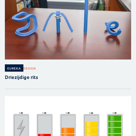
DESIGN
EUREKA
Driezijdige rits