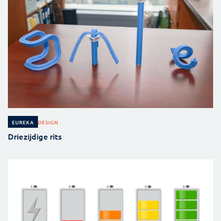
DESIGN
EUREKA
Driezijdige rits