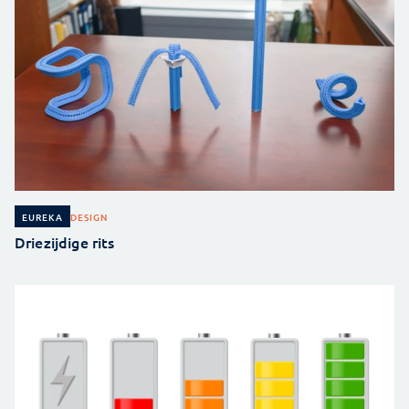
DESIGN
EUREKA
Driezijdige rits