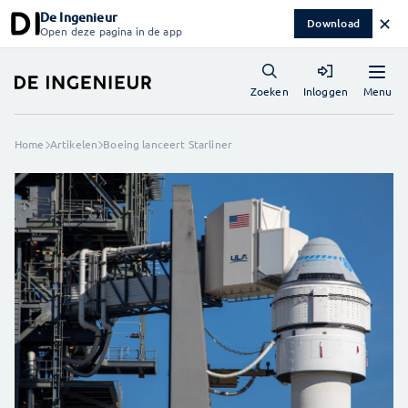
De Ingenieur
✕
Download
Open deze pagina in de app
Menu
Zoeken
Inloggen
Home
Artikelen
Boeing lanceert Starliner