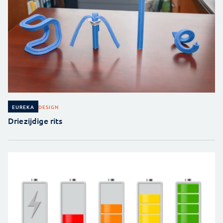
DESIGN
EUREKA
Driezijdige rits