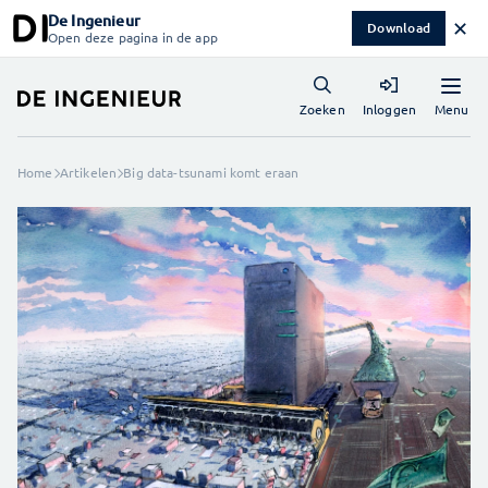
De Ingenieur
✕
Download
Open deze pagina in de app
Menu
Zoeken
Inloggen
Home
Artikelen
Big data-tsunami komt eraan