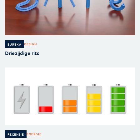
DESIGN
EUREKA
Driezijdige rits
ENERGIE
RECENSIE