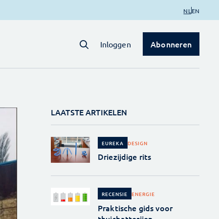
NL
EN
Abonneren
Inloggen
LAATSTE ARTIKELEN
DESIGN
EUREKA
Driezijdige rits
ENERGIE
RECENSIE
Praktische gids voor
thuisbatterijen