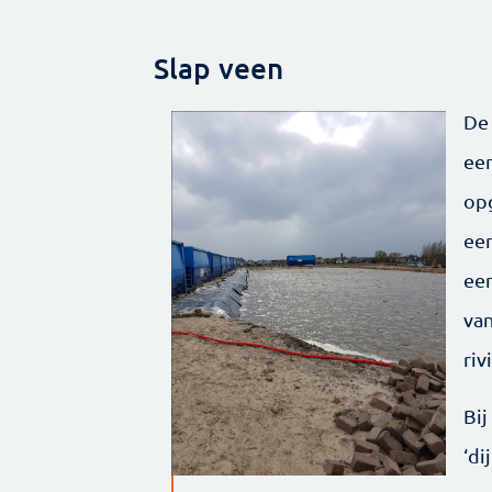
Slap veen
De 
ee
op
een
een
va
riv
Bi
‘di