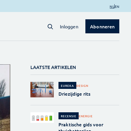
NL
EN
Abonneren
Inloggen
LAATSTE ARTIKELEN
DESIGN
EUREKA
Driezijdige rits
ENERGIE
RECENSIE
Praktische gids voor
thuisbatterijen