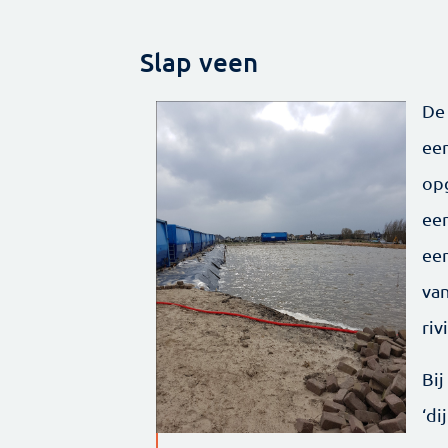
Slap veen
De 
ee
op
een
een
va
riv
Bi
‘di