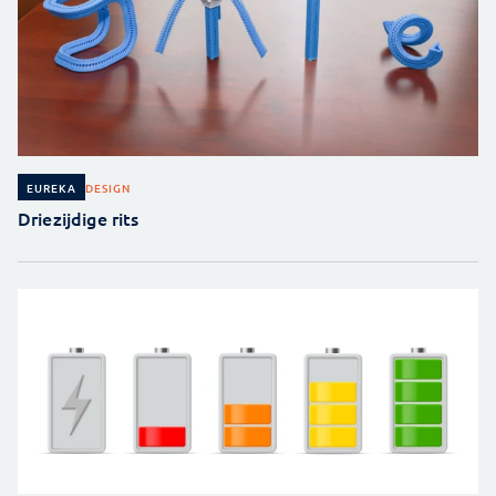
DESIGN
EUREKA
Driezijdige rits