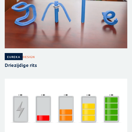
DESIGN
EUREKA
Driezijdige rits