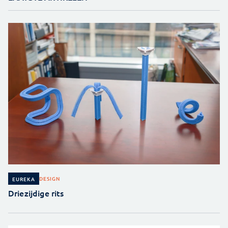
DESIGN
EUREKA
Driezijdige rits