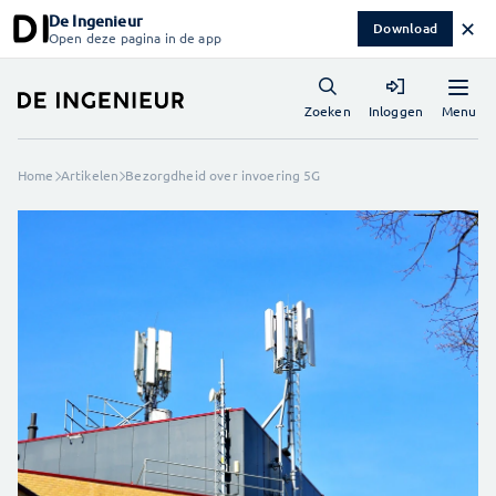
De Ingenieur
✕
Download
Open deze pagina in de app
Menu
Zoeken
Inloggen
Home
Artikelen
Bezorgdheid over invoering 5G