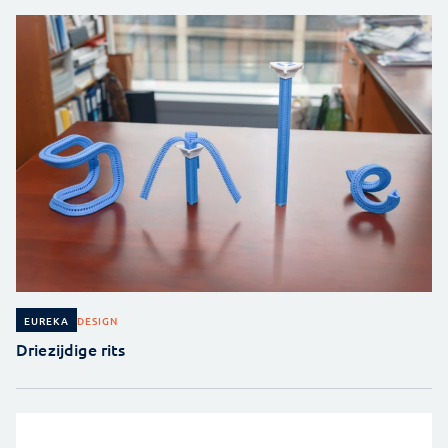
DESIGN
EUREKA
Driezijdige rits