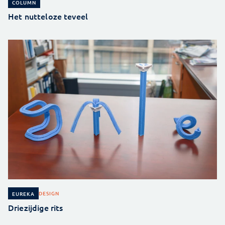
COLUMN
Het nutteloze teveel
DESIGN
EUREKA
Driezijdige rits