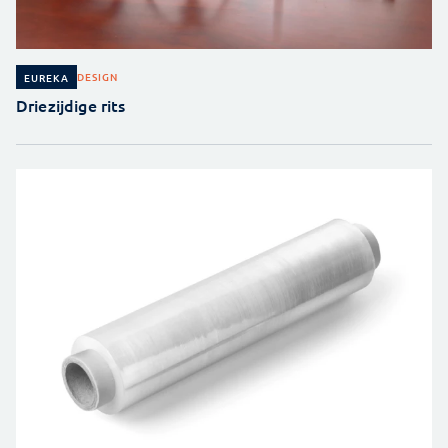
DESIGN
EUREKA
Driezijdige rits