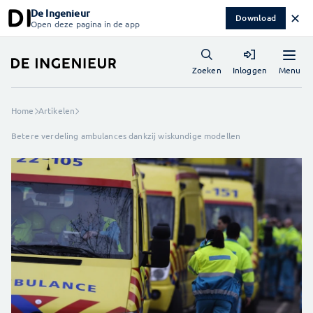
De Ingenieur
✕
Download
Open deze pagina in de app
Menu
Zoeken
Inloggen
Home
Artikelen
Betere verdeling ambulances dankzij wiskundige modellen