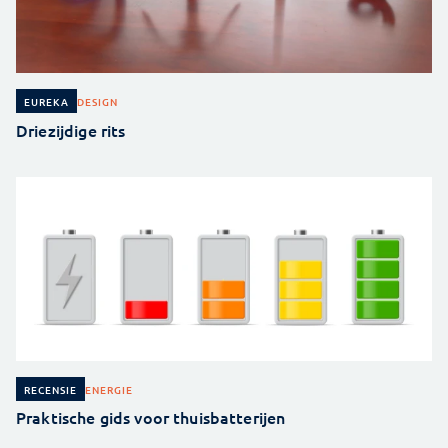
DESIGN
EUREKA
Driezijdige rits
ENERGIE
RECENSIE
Praktische gids voor thuisbatterijen