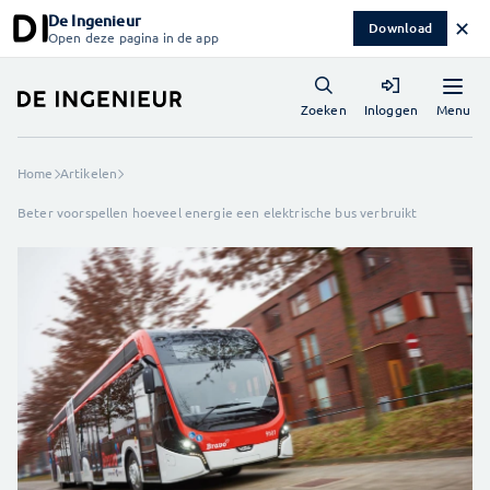
De Ingenieur
✕
Download
Open deze pagina in de app
Menu
Zoeken
Inloggen
Home
Artikelen
Beter voorspellen hoeveel energie een elektrische bus verbruikt