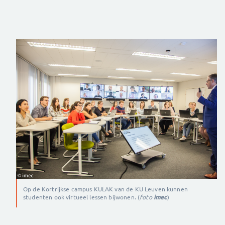
Op de Kortrijkse campus KULAK van de KU Leuven kunnen
studenten ook virtueel lessen bijwonen. (
foto
imec
)