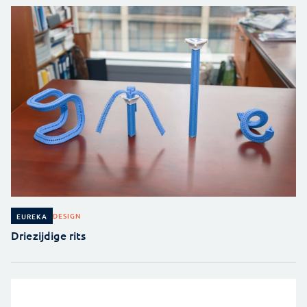
DESIGN
EUREKA
Driezijdige rits