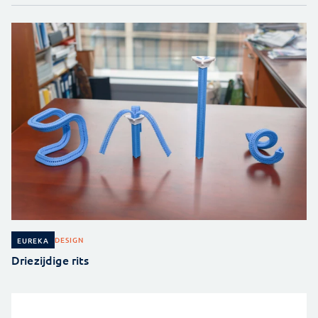
DESIGN
EUREKA
Driezijdige rits