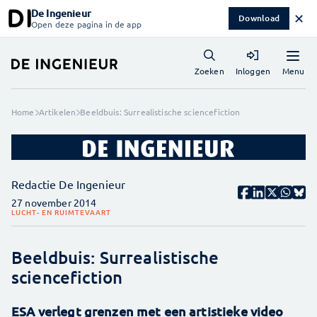
De Ingenieur
✕
Download
Open deze pagina in de app
Menu
Zoeken
Inloggen
Home
Artikelen
Beeldbuis: Surrealistische sciencefiction
Redactie De Ingenieur
27 november 2014
LUCHT- EN RUIMTEVAART
Beeldbuis: Surrealistische
sciencefiction
ESA verlegt grenzen met een artistieke video