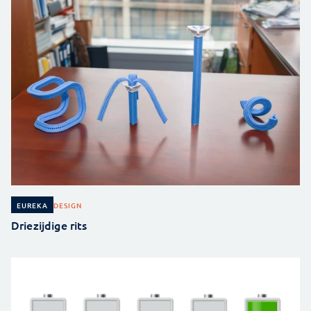
DESIGN
EUREKA
Driezijdige rits