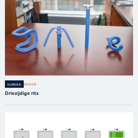
DESIGN
EUREKA
Driezijdige rits