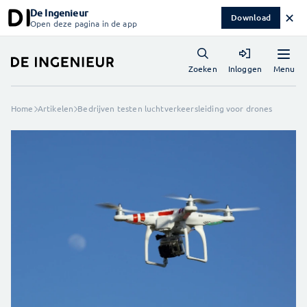
De Ingenieur
✕
Download
Open deze pagina in de app
Menu
Zoeken
Inloggen
Home
Artikelen
Bedrijven testen luchtverkeersleiding voor drones