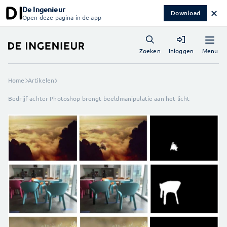
De Ingenieur
✕
Download
Open deze pagina in de app
Menu
Zoeken
Inloggen
Home
Artikelen
Bedrijf achter Photoshop brengt beeldmanipulatie aan het licht