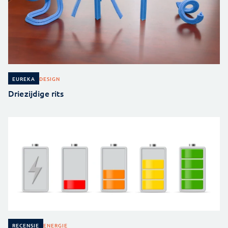
DESIGN
EUREKA
Driezijdige rits
ENERGIE
RECENSIE