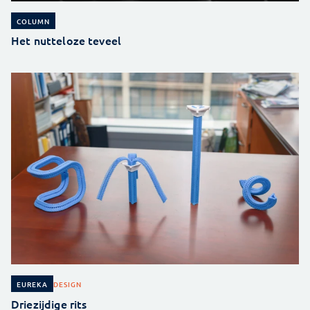
COLUMN
Het nutteloze teveel
DESIGN
EUREKA
Driezijdige rits