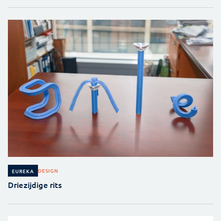
DESIGN
EUREKA
Driezijdige rits