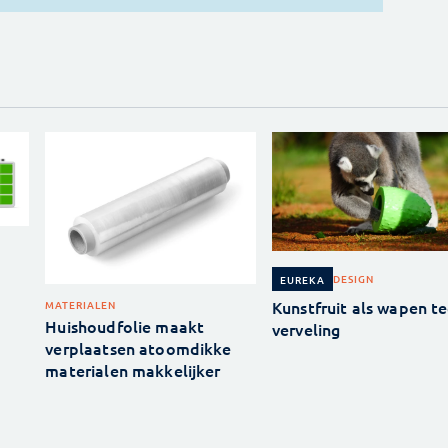
DESIGN
EUREKA
Kunstfruit als wapen t
MATERIALEN
Huishoudfolie maakt
verveling
verplaatsen atoomdikke
materialen makkelijker