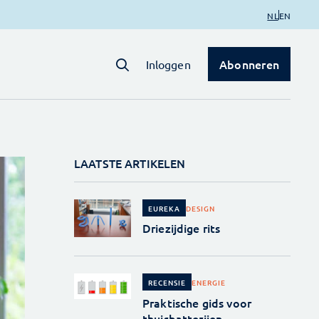
NL
EN
Abonneren
Inloggen
LAATSTE ARTIKELEN
DESIGN
EUREKA
Driezijdige rits
ENERGIE
RECENSIE
Praktische gids voor
thuisbatterijen