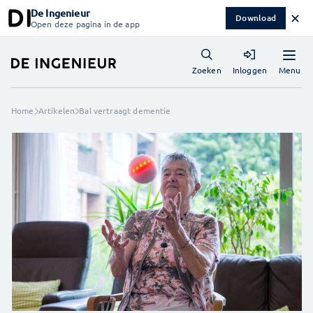
De Ingenieur
✕
Download
Open deze pagina in de app
Menu
Zoeken
Inloggen
Home
Artikelen
Bal vertraagt dementie