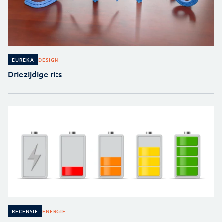
DESIGN
EUREKA
Driezijdige rits
ENERGIE
RECENSIE