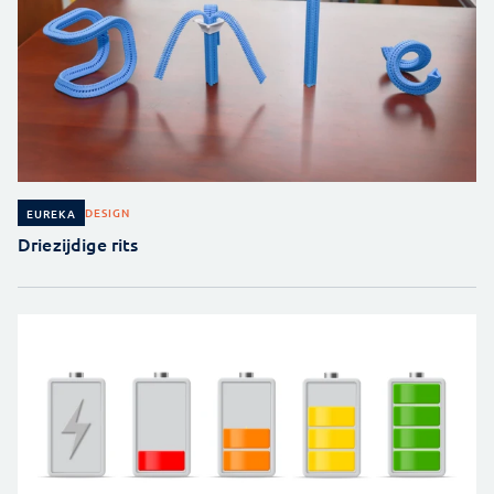
DESIGN
EUREKA
Driezijdige rits