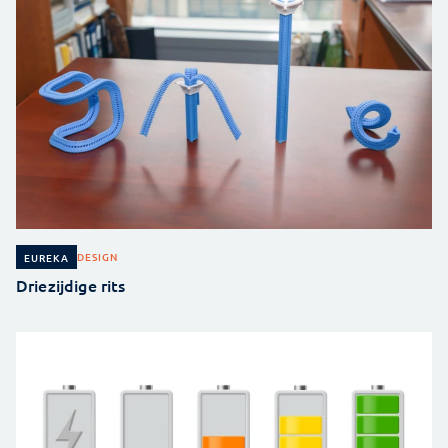
DESIGN
EUREKA
Driezijdige rits