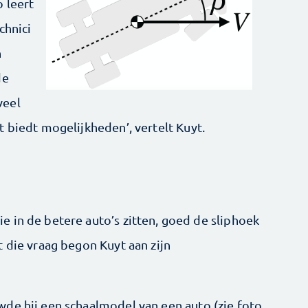
 leert
chnici
n
de
veel
 biedt mogelijkheden’, vertelt Kuyt.
 in de betere auto’s zitten, goed de sliphoek
 die vraag begon Kuyt aan zijn
de hij een schaalmodel van een auto (zie foto