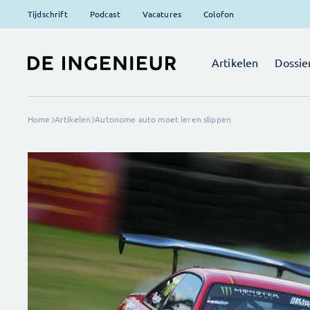
Tijdschrift
Podcast
Vacatures
Colofon
Artikelen
Dossie
Home
Artikelen
Autonome auto moet leren slippen