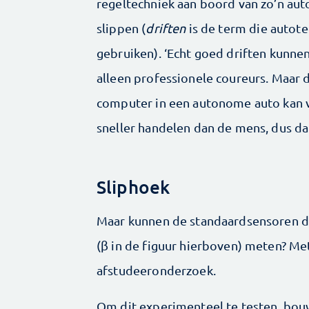
regeltechniek aan boord van zo’n auto
slippen (
driften
is de term die autote
gebruiken). ‘Echt goed driften kunne
alleen professionele coureurs. Maar 
computer in een autonome auto kan 
sneller handelen dan de mens, dus dat
Sliphoek
Maar kunnen de standaardsensoren die
(β in de figuur hierboven) meten? Met
afstudeeronderzoek.
Om dit experimenteel te testen, bouw