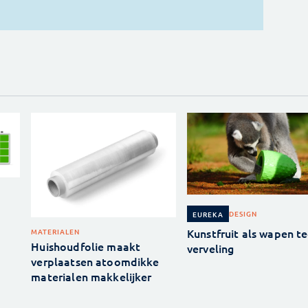
DESIGN
EUREKA
Kunstfruit als wapen t
MATERIALEN
Huishoudfolie maakt
verveling
verplaatsen atoomdikke
materialen makkelijker