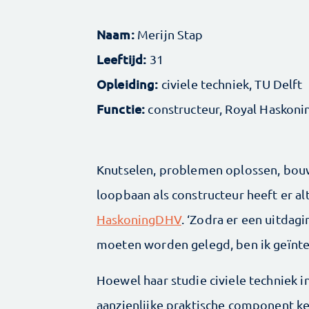
Naam:
Merijn Stap
Leeftijd:
31
Opleiding:
civiele techniek, TU Delft
Functie:
constructeur, Royal Haskon
Knutselen, problemen oplossen, bouw
loopbaan als constructeur heeft er al
HaskoningDHV
. ‘Zodra er een uitdagi
moeten worden gelegd, ben ik geïnter
Hoewel haar studie civiele techniek i
aanzien­lijke praktische component k