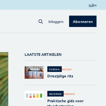
NL
EN
Abonneren
Inloggen
LAATSTE ARTIKELEN
DESIGN
EUREKA
Driezijdige rits
ENERGIE
RECENSIE
Praktische gids voor
thuisbatterijen