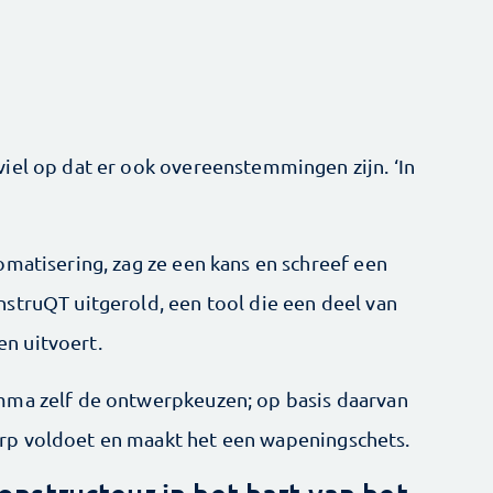
iel op dat er ook overeenstemmingen zijn. ‘In
omatisering, zag ze een kans en schreef een
struQT uitgerold, een tool die een deel van
n uitvoert.
mma zelf de ontwerp­keuzen; op basis daarvan
rp voldoet en maakt het een wapeningschets.