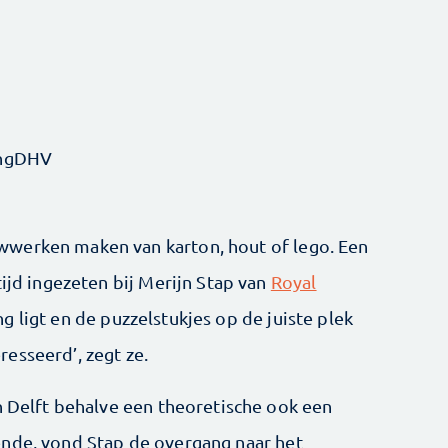
ingDHV
werken maken van karton, hout of lego. Een
tijd ingezeten bij Merijn Stap van
Royal
ng ligt en de puzzelstukjes op de juiste plek
esseerd’, zegt ze.
n Delft behalve een theoretische ook een
ende, vond Stap de overgang naar het