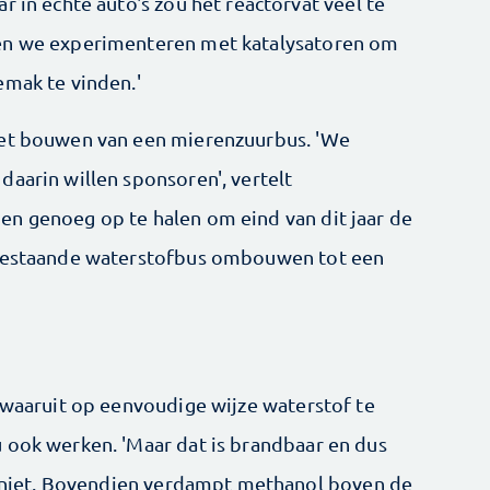
r in echte auto's zou het reactorvat veel te
ven we experimenteren met katalysatoren om
emak te vinden.'
het bouwen van een mierenzuurbus. 'We
daarin willen sponsoren', vertelt
en genoeg op te halen om eind van dit jaar de
 bestaande waterstofbus ombouwen tot een
f waaruit op eenvoudige wijze waterstof te
 ook werken. 'Maar dat is brandbaar en dus
we niet. Bovendien verdampt methanol boven de